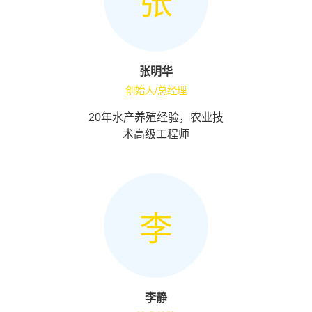
张
张明华
创始人/总经理
20年水产养殖经验，农业技
术高级工程师
李
李静