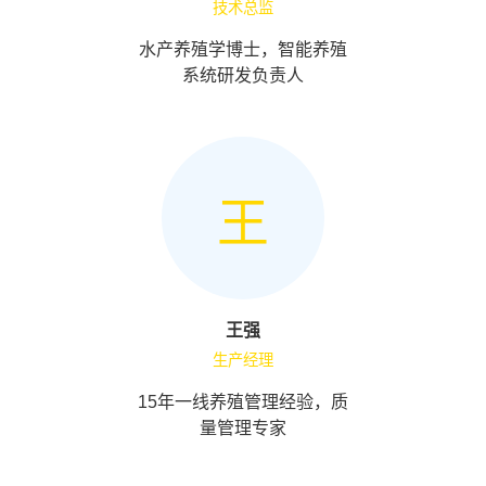
技术总监
水产养殖学博士，智能养殖
系统研发负责人
王
王强
生产经理
15年一线养殖管理经验，质
量管理专家