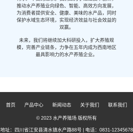
推动水产养殖业向绿色、智能、高效方向发展，
为消费者提供安全、健康、美味的水产品，同时
保护水域生态环境，实现经济效益与社会效益的
双赢。
未来，我们将继续加大科研投入，扩大养殖规
模，完善产业链条，力争在五年内成为西南地区
最具影响力的水产养殖企业。
首页
产品中心
新闻动态
关于我们
联系我们
© 2023 水产养殖场 版权所有
地址：四川省江安县清水镇水产路88号 | 电话：0831-12345678